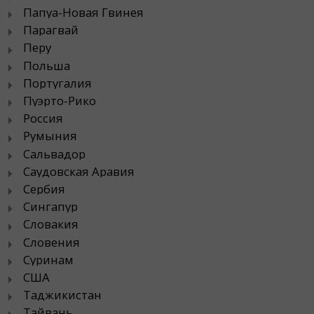
Папуа-Новая Гвинея
Парагвай
Перу
Польша
Португалия
Пуэрто-Рико
Россия
Румыния
Сальвадор
Саудовская Аравия
Сербия
Сингапур
Словакия
Словения
Суринам
США
Таджикистан
Тайвань