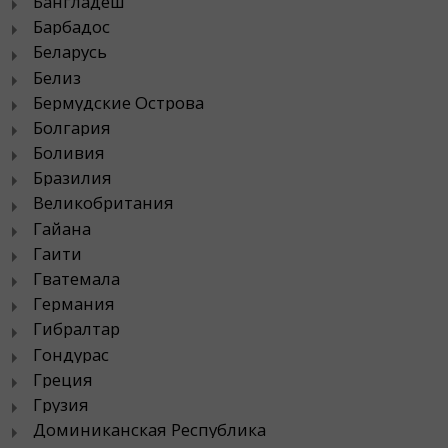
Бангладеш
Барбадос
Беларусь
Белиз
Бермудские Острова
Болгария
Боливия
Бразилия
Великобритания
Гайана
Гаити
Гватемала
Германия
Гибралтар
Гондурас
Греция
Грузия
Доминиканская Республика