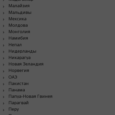
Малайзия
Мальдивы
Мексика
Молдова
Монголия
Намибия
Непал
Нидерланды
Никарагуа
Новая Зеландия
Норвегия
ОАЭ
Пакистан
Панама
Папуа-Новая Гвинея
Парагвай
Перу