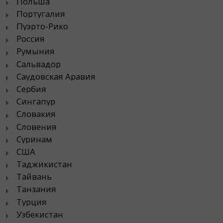
Польша
Португалия
Пуэрто-Рико
Россия
Румыния
Сальвадор
Саудовская Аравия
Сербия
Сингапур
Словакия
Словения
Суринам
США
Таджикистан
Тайвань
Танзания
Турция
Узбекистан