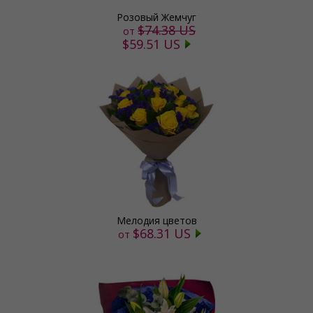
Розовый Жемчуг
$74.38 US
от
$59.51 US
Мелодия цветов
$68.31 US
от