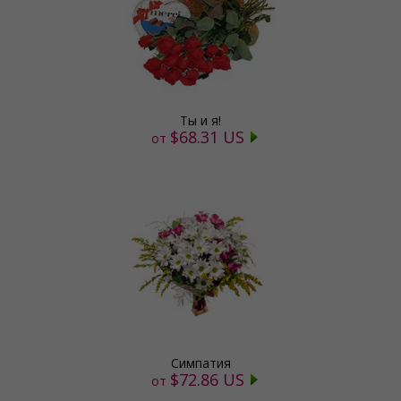
Ты и я!
$68.31 US
от
Симпатия
$72.86 US
от