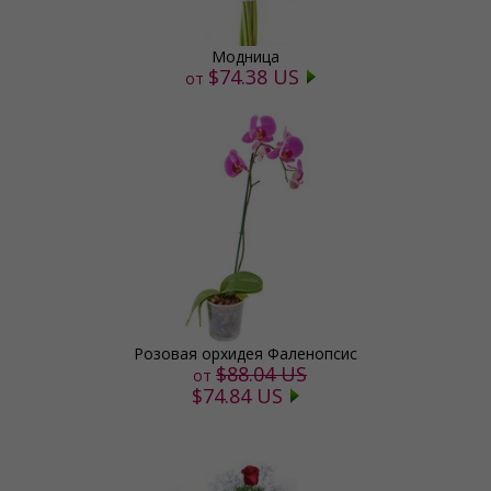
Модница
$74.38 US
от
Розовая орхидея Фаленопсис
$88.04 US
от
$74.84 US