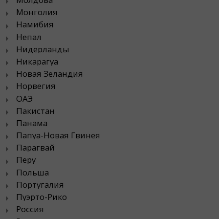
Монголия
Намибия
Непал
Нидерланды
Никарагуа
Новая Зеландия
Норвегия
ОАЭ
Пакистан
Панама
Папуа-Новая Гвинея
Парагвай
Перу
Польша
Португалия
Пуэрто-Рико
Россия