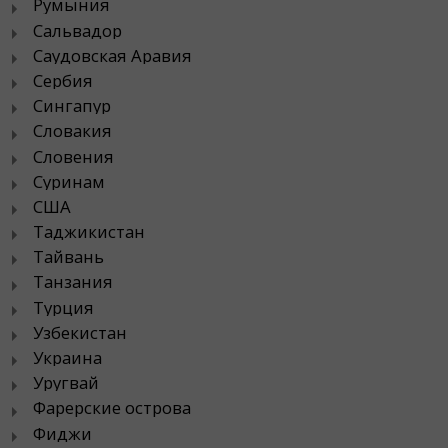
Румыния
Сальвадор
Саудовская Аравия
Сербия
Сингапур
Словакия
Словения
Суринам
США
Таджикистан
Тайвань
Танзания
Турция
Узбекистан
Украина
Уругвай
Фарерские острова
Фиджи